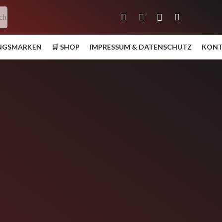
ch
UNGSMARKEN
🛒 SHOP
IMPRESSUM & DATENSCHUTZ
KON