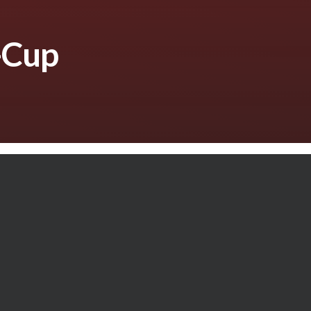
-Cup
Cup des KDNW statt. Dieses Mal im Dojo des
er zentralen Lage und dem extra Dojo zum
ie außergewöhnliche Atmosphäre des Dojos
ligten. Die Stimmung war hervorragend.
 Ehrgeiz gingen die Sportler aus 20 (!) Vereinen