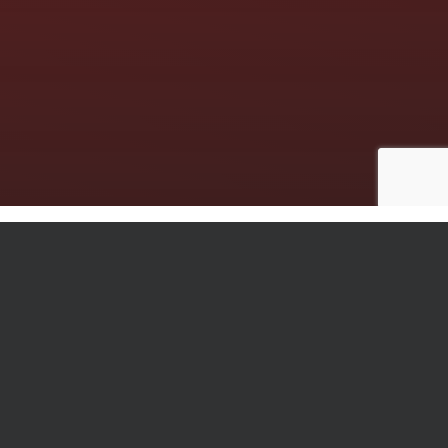
Die nächsten Termine:
AUGUST
08
Ferientraining in Bonn
Bonn, Sporthalle Der Till-Eulenspiegel-
AUG
Grundschule