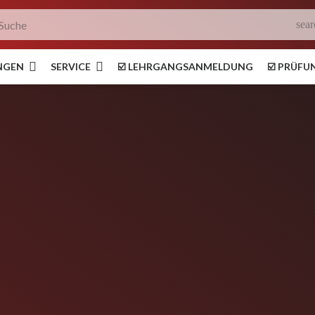
sear
NGEN
SERVICE
☑️ LEHRGANGSANMELDUNG
☑️ PRÜF