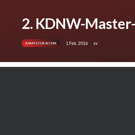
2. KDNW-Master
1 Feb. 2016
sv
KARATE FÜR ÄLTERE
(EMA) 2015 fand zum 2. Mal der Master-
Budokan Bochum e.V., welches wegen d
Aufwärmen sich hervorragend eignet. D
packte dann auch schnell alle Betei
Freundschaftlich, fair und trotzdem mit viel
aus NRW zu Werke.