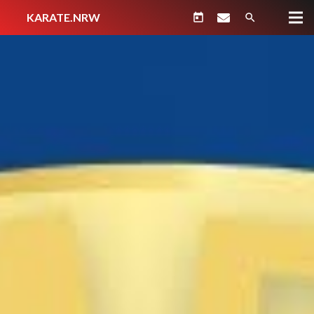
KARATE.NRW
today
search