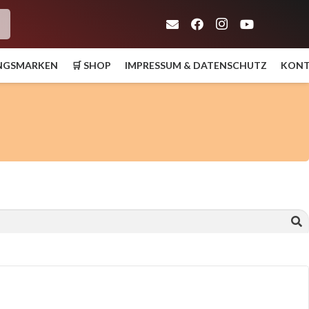
h
UNGSMARKEN
🛒 SHOP
IMPRESSUM & DATENSCHUTZ
KON