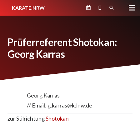
KARATE.NRW
today
search
Prüferreferent Shotokan:
Georg Karras
Georg Karras
// Email: g.karras@kdnw.de
zur Stilrichtung
Shotokan