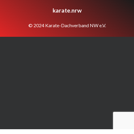
karate.nrw
© 2024 Karate-Dachverband NW e.V.