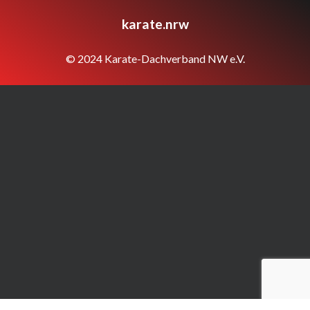
karate.nrw
© 2024 Karate-Dachverband NW e.V.