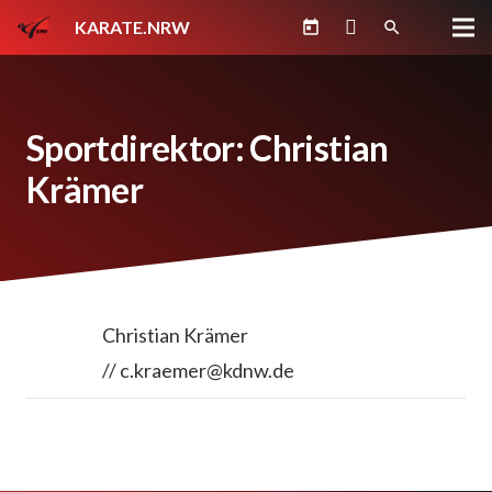
KARATE.NRW
today
search
Sportdirektor: Christian
Krämer
Christian Krämer
// c.kraemer@kdnw.de