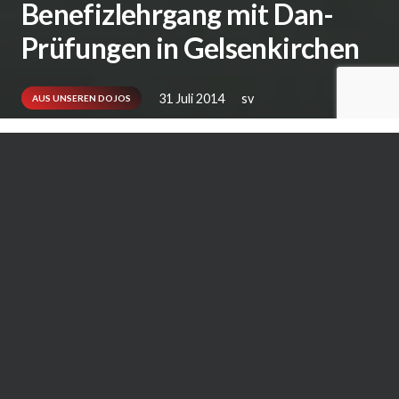
Benefizlehrgang mit Dan-
Prüfungen in Gelsenkirchen
31 Juli 2014
sv
AUS UNSEREN DOJOS
Am 14. Juni 2014 hatten die Karateabteilung
des Turnerclubs Gelsenkirchen 1874 e.V. und
das Karate Dojo Gelsenkirchen zu ihrem
diesjährigen Benefizlehrgang eingeladen und
gut 60 Kampfkünstler/innen waren der
Einladung gefolgt.
Mittlerweile hat diese Veranstaltung in den