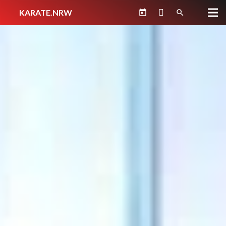
KARATE.NRW
today
search