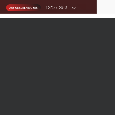
12 Dez. 2013
sv
AUS UNSEREN DOJOS
Im Jahr 2003 als einmalige Veranstaltung
zugunsten des Elterntreffs leukämie- und
tumorerkrankter Kinder Dortmund e.V. ins
Leben gerufen, konnte dieses Jahr mit der
elften Ausrichtung das 10-jährige Jubiläum
gefeiert werden.
Es wurden jeweils einstündige Lehrgänge in
verschiedenen Kampfsportarten und
Kampfkünsten unterrichtet. Teilnehmen konnte
jeder, egal ob er Neueinsteiger, Anfänger,