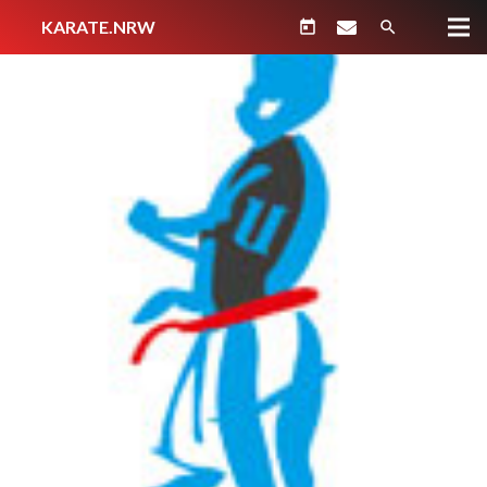
KARATE.NRW
today
search