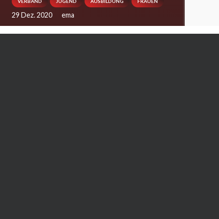
VERBAND
JUGEND
AUSBILDUNG
FRAUEN
29 Dez. 2020
ema
Im Umgang mit sexualisierte Gewalt herrscht
nach wie vor Unsicherheit und Scheu, das
Thema in den Vereinen und Verbänden
anzugehen. Eine solche Tabuisierung schwächt
die jeweilige Einrichtung aber nur. Es geht nicht
darum, einen Generalverdacht zu erheben,
sondern darum, wie man vorgeht, falls der Fall
der Fälle eintritt. Bestimmte Vorgehensweisen
schützen (potenzielle) Opfer.
Christiane Vogel
(KDNW-Frauenreferentin) und
Michael Bolder
(Referent Ausbildung und Breitensport sowie