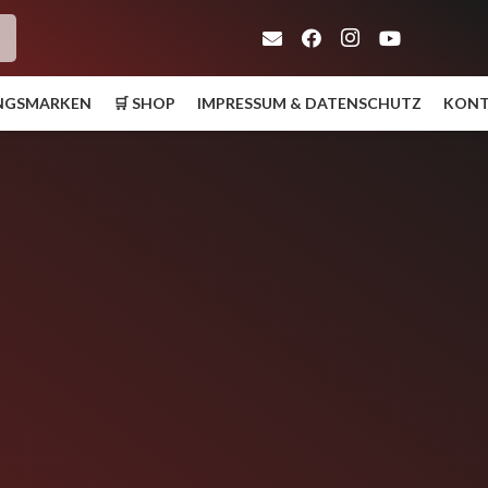
h
UNGSMARKEN
🛒 SHOP
IMPRESSUM & DATENSCHUTZ
KON