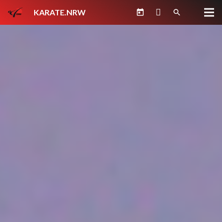
KARATE.NRW
today
search