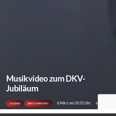
Musikvideo zum DKV-
Jubiläum
6 März um 20:52 Uhr
ema
JUGEND
BREITENSPORT