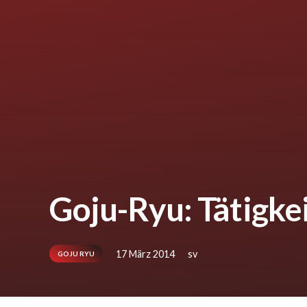
Goju-Ryu: Tätigke
17 März 2014
sv
GOJU RYU