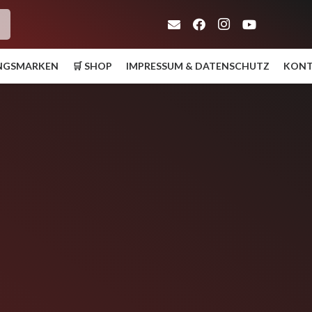
h
UNGSMARKEN
🛒 SHOP
IMPRESSUM & DATENSCHUTZ
KON