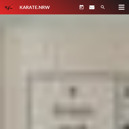
KARATE.NRW
today
search