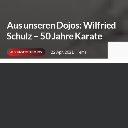
Aus unseren Dojos: Wilfried
Schulz – 50 Jahre Karate
22 Apr. 2021
ema
AUS UNSEREN DOJOS
Es war schon eine besondere Überraschung,
mit der der Vorsitzende das Karate-Club-
Bonn I Harald Zschammer bei der virtuellen
Weihnachtsfeier aufwartete: Rechtzeitig in
die Post gegeben, waren Urkunde und
Medaille für 50 Jahre Karate-Do bei Wilfried