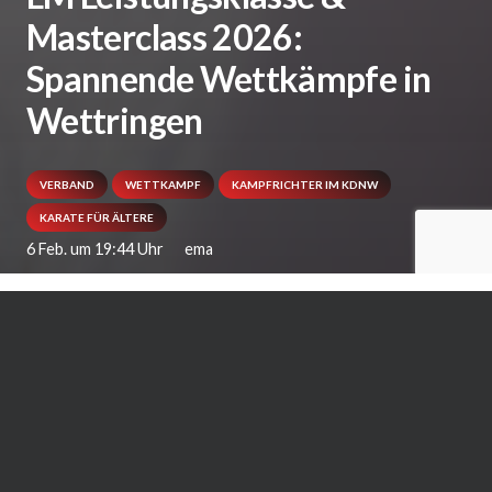
Masterclass 2026:
Spannende Wettkämpfe in
Wettringen
VERBAND
WETTKAMPF
KAMPFRICHTER IM KDNW
KARATE FÜR ÄLTERE
6 Feb. um 19:44 Uhr
ema
Am 31. Januar 2026 reisten 154 Aktive der
Leistungsklassse und Masterclass nach
Wettringen, um zu ermitteln, wer aktuell die
beste Form und Leistung in NRW hat.
Insgesamt schickten 36 Dojos ihre Karateka