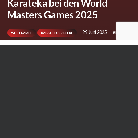
Karateka bei den World
Masters Games 2025
29 Juni 2025
ema
WETTKAMPF
KARATE FÜR ÄLTERE
Vom 17. bis zum 30. Mai 2025 fanden die
World Masters Games in Taipeh (Taiwan) und
somit erstmalig in Asien statt. Die WMG 2025
war mit 25.950 Sportler aus 107 Ländern eines
der größten Sportereignisse überhaupt. Eine
der 35 Sportarten war Karate. Die
Teilnehmenden mussten mindestens 35 Jahre
alt sein und in der Competioner Class als