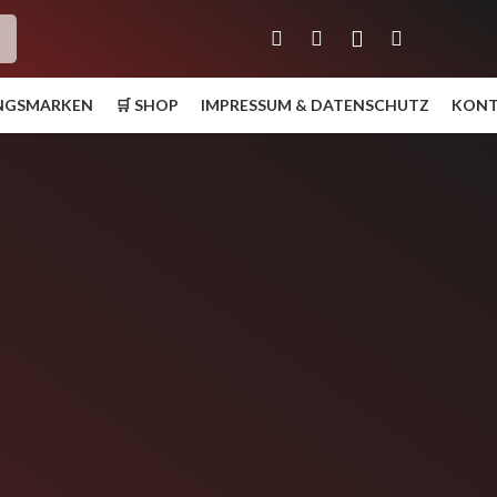
h
UNGSMARKEN
🛒 SHOP
IMPRESSUM & DATENSCHUTZ
KON