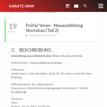
KARATE.NRW
today
search
NOVEMBER, 2022
19
Prüfer*innen - Neuausbildung
Shotokan (Teil 2)
NOV
Budokan Bochum E. V.
BESCHREIBUNG
Anmeldung ausschließlich über
https://karate.nrw/lub
Prüfer/innen – Neuausbildung Shotokan
Teilnahme
mindestens 1. Dan Shotokan, ab 01.01. des Jahres nach der Dan-
Prüfung,
Vollendung des 18. Lebensjahres,
Erwerb von 3 Beisitzerbescheinigungen (nach dem 1. Teil der
Ausbildung)
Termine,
Teil 1
Beginn: 05.11.2022, 10:00 Uhr