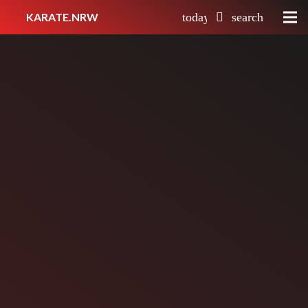
KARATE.NRW
today
search