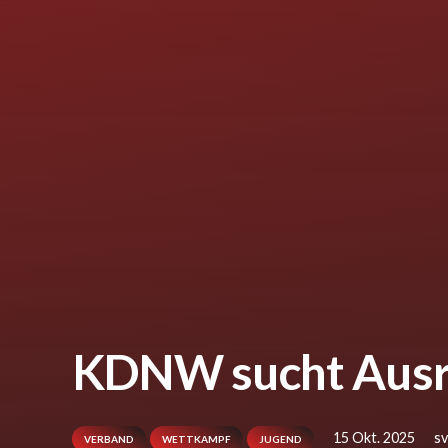
KDNW sucht Ausri
15 Okt. 2025
s
VERBAND
WETTKAMPF
JUGEND