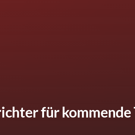
chter für kommende 
v