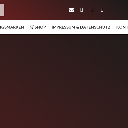
h
UNGSMARKEN
🛒 SHOP
IMPRESSUM & DATENSCHUTZ
KON