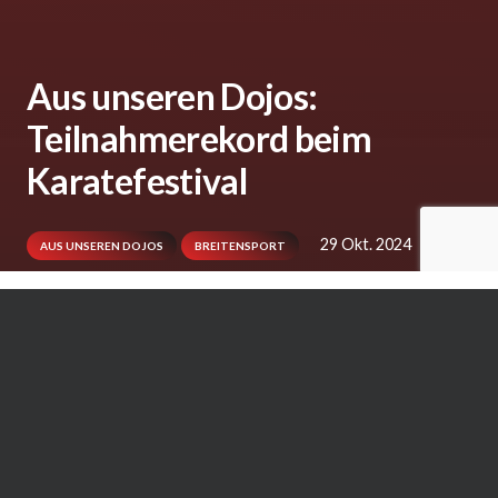
Aus unseren Dojos:
Teilnahmerekord beim
Karatefestival
29 Okt. 2024
ema
AUS UNSEREN DOJOS
BREITENSPORT
Das „3. Bünder Karate Festival“ war ein
großer Erfolg und verzeichnete mit 171
Teilnehmenden einen neuen Rekord. Am
Lehrgang beteiligten sich sowohl Kinder als
auch Erwachsene. Erstmals war das diesjährige