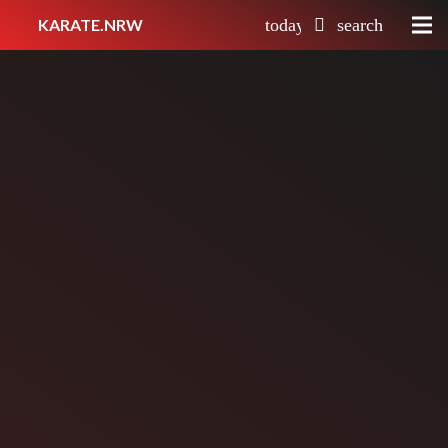
KARATE.NRW
today
search