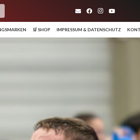
h
UNGSMARKEN
🛒 SHOP
IMPRESSUM & DATENSCHUTZ
KON