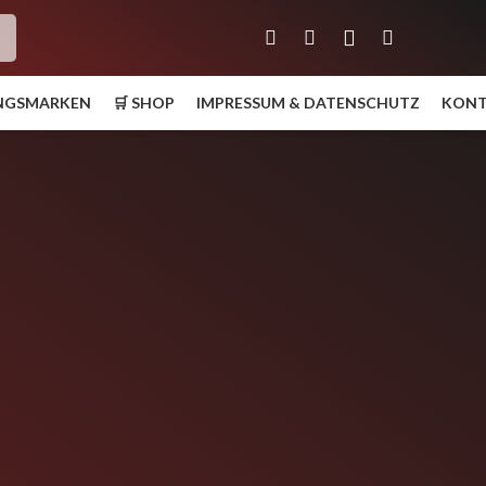
h
UNGSMARKEN
🛒 SHOP
IMPRESSUM & DATENSCHUTZ
KON