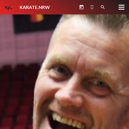
KARATE.NRW
today
search