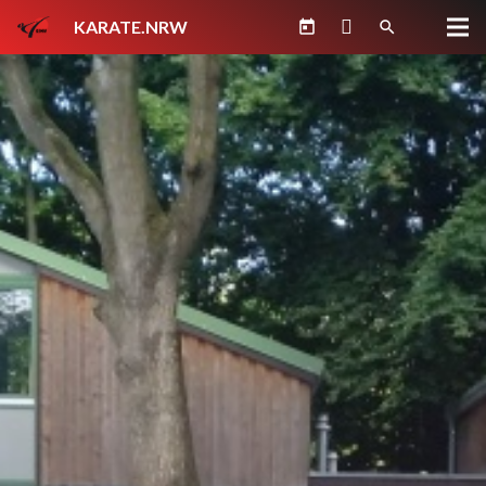
KARATE.NRW
today
search