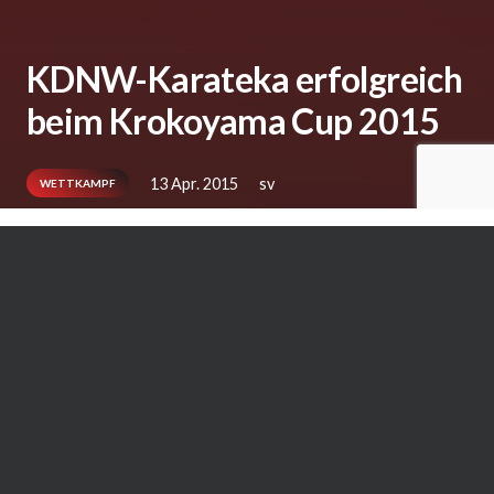
KDNW-Karateka erfolgreich
beim Krokoyama Cup 2015
13 Apr. 2015
sv
WETTKAMPF
(EMA) Am 11. April 2015 wurde in Koblenz der
Internationale Krokoyama Cup ausgetragen,
ein Nachwuchsturnier mit inzwischen 20-
jähriger Tradition. Nahezu
700 Karateka aus
knapp 160 Dojos aus elf Nationen waren
angereist. Darunter auch zahlreiche Talente