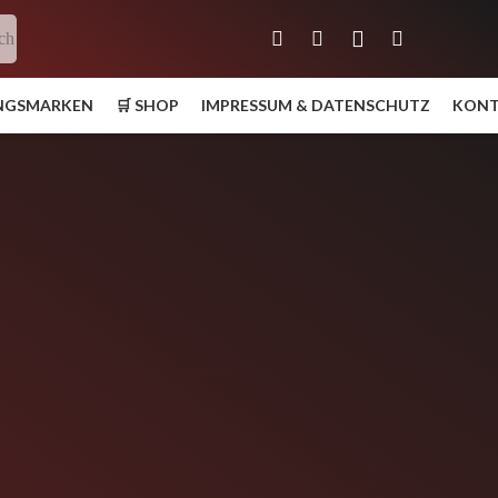
ch
UNGSMARKEN
🛒 SHOP
IMPRESSUM & DATENSCHUTZ
KON