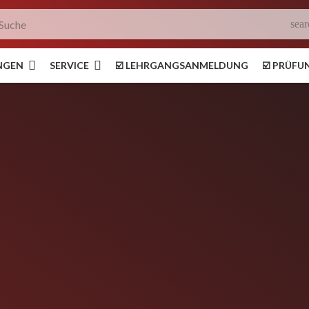
sear
NGEN
SERVICE
☑️ LEHRGANGSANMELDUNG
☑️ PRÜF