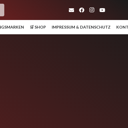
h
UNGSMARKEN
🛒 SHOP
IMPRESSUM & DATENSCHUTZ
KON