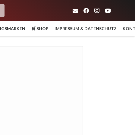
h
UNGSMARKEN
🛒 SHOP
IMPRESSUM & DATENSCHUTZ
KON