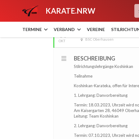
KARATE.NRW
OKTOBER, 2023
TERMINE
VERBAND
VEREINE
STILRICHTU
07
(UHRZEIT FOLGT) Stil
BSC Oberhausen
OKT
BESCHREIBUNG
Stilrichtungslehrgänge Koshinkan
Teilnahme
Koshinkan-Karateka, offen für Interes
1. Lehrgang: Danvorbereitung
Termin: 18.03.2023, Uhrzeit wird no
Am Kaisergarten 28, 46049 Oberh
Leitung: Team Koshinkan
2. Lehrgang: Danvorbereitung
Termin: 07.10.2023, Uhrzeit wird no