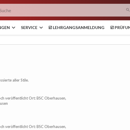
searc
NGEN
SERVICE
☑️ LEHRGANGSANMELDUNG
☑️ PRÜF
richtungslehrgang Koshinkan
sierte aller Stile.
ch veröffentlicht Ort: BSC Oberhausen,
ausen
ch veröffentlicht Ort: BSC Oberhausen,