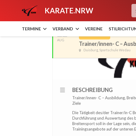
KARATE.NRW
AUGUST, 2020
TERMINE
VERBAND
VEREINE
STILRICHTU
22
23
AUSGEBUCHT
AUG
Trainer/innen- C – Ausb
Duisburg, Sportschule Wedau
BESCHREIBUNG
Trainer/innen- C – Ausbildung, Brei
Ziele
Die Tätigkeit des/der Trainer/in-C B
Durchführung und Auswertung des br
Breitensport soll in der Lage sein, 
Trainingsangebote auf der unteren 