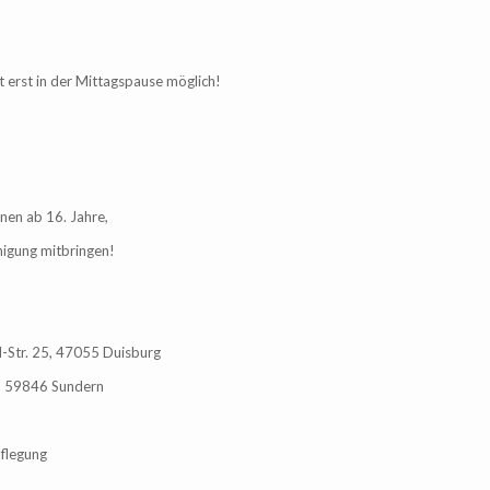
t erst in der Mittagspause möglich!
nen ab 16. Jahre,
inigung mitbringen!
d-Str. 25, 47055 Duisburg
, 59846 Sundern
pflegung