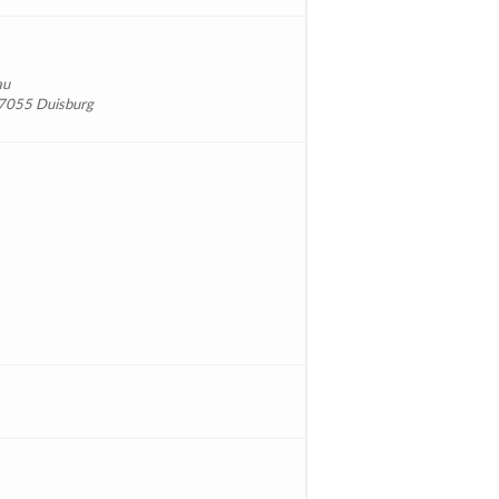
au
 47055 Duisburg