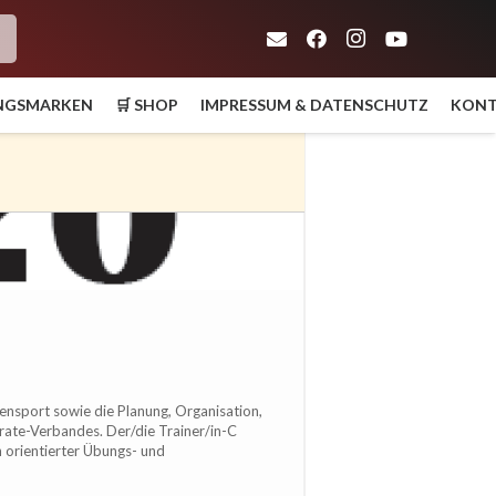
h
UNGSMARKEN
🛒 SHOP
IMPRESSUM & DATENSCHUTZ
KON
itensport sowie die Planung, Organisation,
ate-Verbandes. Der/die Trainer/in-C
h orientierter Übungs- und