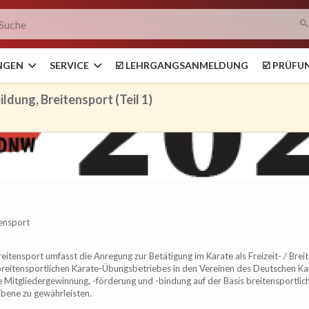
searc
NGEN
SERVICE
☑️ LEHRGANGSANMELDUNG
☑️ PRÜF
ildung, Breitensport (Teil 1)
tensport
reitensport umfasst die Anregung zur Betätigung im Karate als Freizeit- / Bre
eitensportlichen Karate-Übungsbetriebes in den Vereinen des Deutschen Kar
die Mitgliedergewinnung, -förderung und -bindung auf der Basis breitensportlic
Ebene zu gewährleisten.