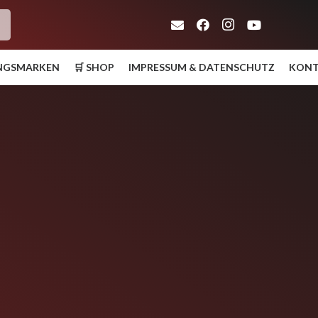
h
UNGSMARKEN
🛒 SHOP
IMPRESSUM & DATENSCHUTZ
KON