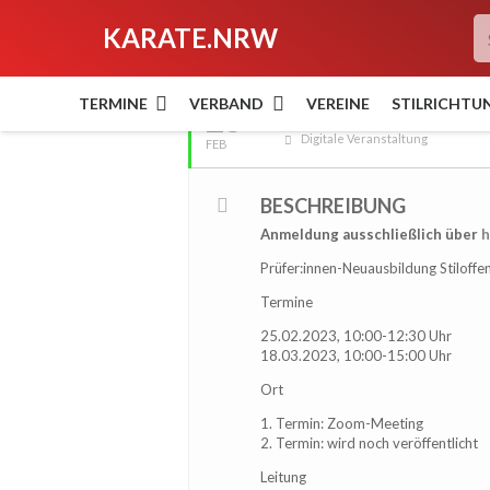
KARATE.NRW
FEBRUAR, 2023
TERMINE
VERBAND
VEREINE
STILRICHTU
25
Prüfer:innen-Neuausbil
Digitale Veranstaltung
FEB
BESCHREIBUNG
Anmeldung ausschließlich über
h
Prüfer:innen-Neuausbildung Stiloffe
Termine
25.02.2023, 10:00-12:30 Uhr
18.03.2023, 10:00-15:00 Uhr
Ort
1. Termin: Zoom-Meeting
2. Termin: wird noch veröffentlicht
Leitung