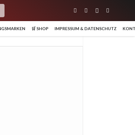
h
UNGSMARKEN
🛒 SHOP
IMPRESSUM & DATENSCHUTZ
KON