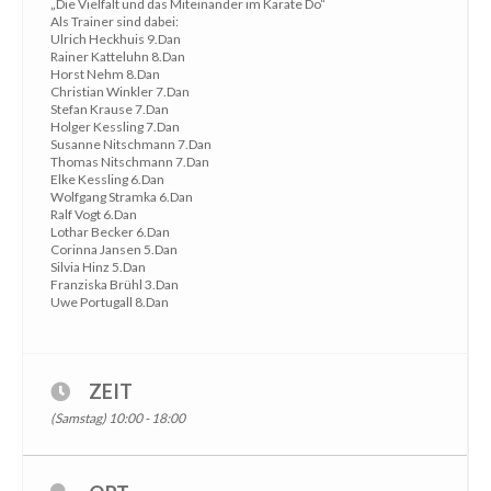
„Die Vielfalt und das Miteinander im Karate Do“
Als Trainer sind dabei:
Ulrich Heckhuis 9.Dan
Rainer Katteluhn 8.Dan
Horst Nehm 8.Dan
Christian Winkler 7.Dan
Stefan Krause 7.Dan
Holger Kessling 7.Dan
Susanne Nitschmann 7.Dan
Thomas Nitschmann 7.Dan
Elke Kessling 6.Dan
Wolfgang Stramka 6.Dan
Ralf Vogt 6.Dan
Lothar Becker 6.Dan
Corinna Jansen 5.Dan
Silvia Hinz 5.Dan
Franziska Brühl 3.Dan
Uwe Portugall 8.Dan
ZEIT
(Samstag) 10:00 - 18:00