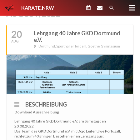
KARATE.NRW
today
search
AUGUST, 2022
20
Lehrgang 40 Jahre GKD Dortmund
e.V.
AUG
Dortmund, Sporthalle Hörde II, Goethe Gymnasium
BESCHREIBUNG
Download Ausschreibung
Lehrgang 40 Jahre GKD Dortmund e.V. am Samstag den
20.08.2022
Das Team des GKD Dortmund e.V. mit Dojo Leiter Uwe Portugall,
richtet zum 40jährigen Bestehen einen Lehrgang aus: