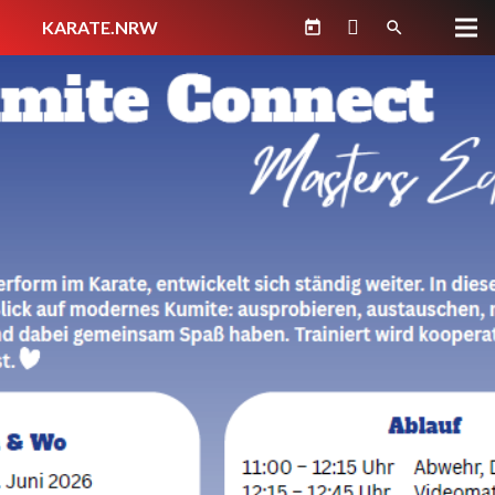
KARATE.NRW
today
search