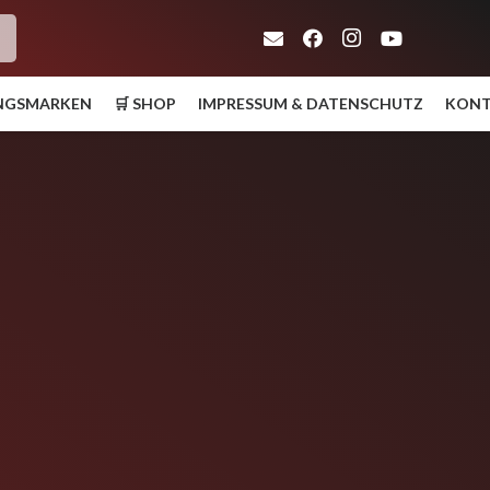
h
UNGSMARKEN
🛒 SHOP
IMPRESSUM & DATENSCHUTZ
KON