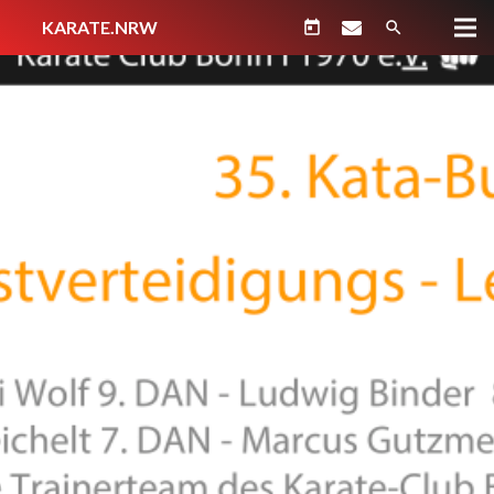
KARATE.NRW
today
search