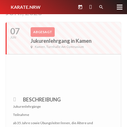
KARATE.NRW
today
search
JUNI, 2020
07
ABGESAGT
JUN
Jukurenlehrgang in Kamen
Kamen, Turnhalle Am Gymnasium
BESCHREIBUNG
Jukurenlehrgänge
Teilnahme
ab 35 Jahre sowie Übungsleiter/innen, die Ältere und