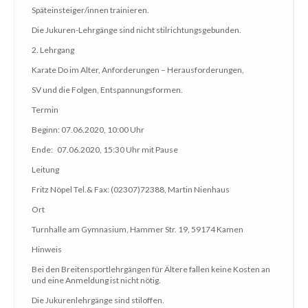
Späteinsteiger/innen trainieren.
Die Jukuren-Lehrgänge sind nicht stilrichtungsgebunden.
2. Lehrgang
Karate Do im Alter, Anforderungen – Herausforderungen,
SV und die Folgen, Entspannungsformen.
Termin
Beginn: 07.06.2020, 10:00 Uhr
Ende: 07.06.2020, 15:30 Uhr mit Pause
Leitung
Fritz Nöpel Tel.& Fax: (02307)72388, Martin Nienhaus
Ort
Turnhalle am Gymnasium, Hammer Str. 19, 59174 Kamen
Hinweis
Bei den Breitensportlehrgängen für Ältere fallen keine Kosten an
und eine Anmeldung ist nicht nötig.
Die Jukurenlehrgänge sind stiloffen.