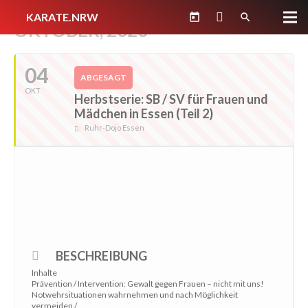
KARATE.NRW
today
search
OKTOBER, 2020
04
ABGESAGT
OKT
Herbstserie: SB / SV für Frauen und
Mädchen in Essen (Teil 2)
Ruhr-Dojo Essen
BESCHREIBUNG
Inhalte
Prävention / Intervention: Gewalt gegen Frauen – nicht mit uns!
Notwehrsituationen wahrnehmen und nach Möglichkeit
vermeiden /