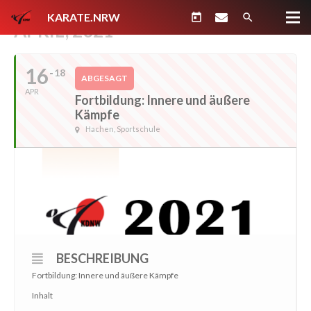
KARATE.NRW
today
search
APRIL, 2021
16
18
ABGESAGT
APR
Fortbildung: Innere und äußere
Kämpfe
Hachen, Sportschule
BESCHREIBUNG
Fortbildung: Innere und äußere Kämpfe
Inhalt