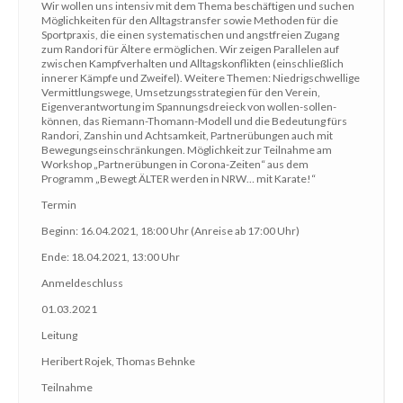
Wir wollen uns intensiv mit dem Thema beschäftigen und suchen
Möglichkeiten für den Alltagstransfer sowie Methoden für die
Sportpraxis, die einen systematischen und angstfreien Zugang
zum Randori für Ältere ermöglichen. Wir zeigen Parallelen auf
zwischen Kampfverhalten und Alltagskonflikten (einschließlich
innerer Kämpfe und Zweifel). Weitere Themen: Niedrigschwellige
Vermittlungswege, Umsetzungsstrategien für den Verein,
Eigenverantwortung im Spannungsdreieck von wollen-sollen-
können, das Riemann-Thomann-Modell und die Bedeutung fürs
Randori, Zanshin und Achtsamkeit, Partnerübungen auch mit
Bewegungseinschränkungen. Möglichkeit zur Teilnahme am
Workshop „Partnerübungen in Corona-Zeiten“ aus dem
Programm „Bewegt ÄLTER werden in NRW… mit Karate!“
Termin
Beginn: 16.04.2021, 18:00 Uhr (Anreise ab 17:00 Uhr)
Ende: 18.04.2021, 13:00 Uhr
Anmeldeschluss
01.03.2021
Leitung
Heribert Rojek, Thomas Behnke
Teilnahme