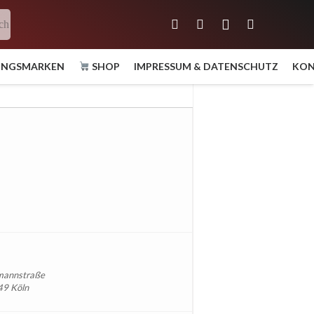
ch
UNGSMARKEN
SHOP
IMPRESSUM & DATENSCHUTZ
KON
mannstraße
49 Köln