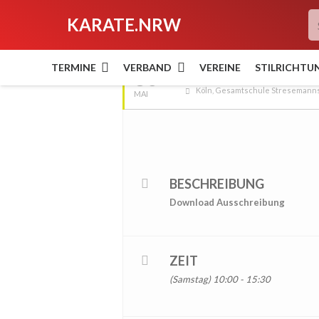
KARATE.NRW
MAI, 2026
TERMINE
VERBAND
VEREINE
STILRICHTU
30
1. Porzer Shito-Ryu Ta
Köln, Gesamtschule Stresemann
MAI
BESCHREIBUNG
Download Ausschreibung
ZEIT
(Samstag) 10:00 - 15:30