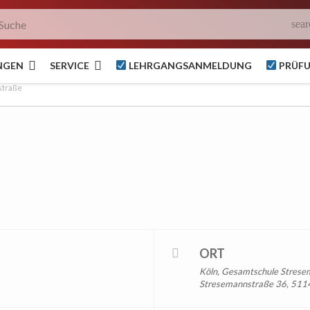
sear
NGEN
SERVICE
LEHRGANGSANMELDUNG
PRÜF
g
straße
ORT
Köln, Gesamtschule Strese
Stresemannstraße 36, 511