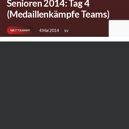
Senioren 2014: Tag 4
(Medaillenkämpfe Teams)
4 Mai 2014
sv
WETTKAMPF
Beitrag
von
Karate-Dachverband Nordrhein-
Westfalen e.V.
Ähnliche Artikel: