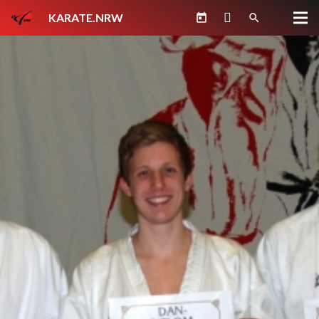
KARATE.NRW
today
search