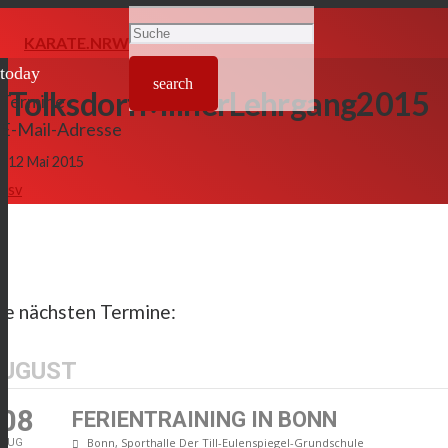
KARATE.NRW
today
search
TolksdorfMilnerLehrgang2015
Termine
E-Mail-Adresse
12 Mai 2015
sv
ie nächsten Termine:
UGUST
08
FERIENTRAINING IN BONN
Bonn, Sporthalle Der Till-Eulenspiegel-Grundschule
AUG