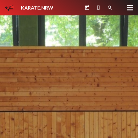
KARATE.NRW
today
search