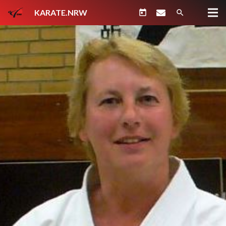
KARATE.NRW
today
search