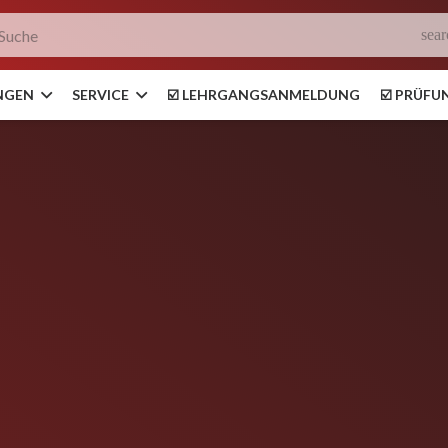
sear
NGEN
SERVICE
☑️ LEHRGANGSANMELDUNG
☑️ PRÜF