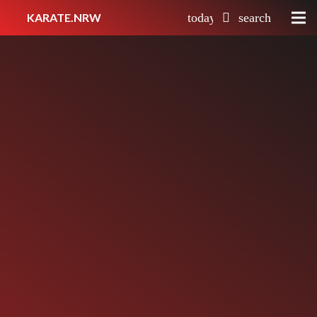
KARATE.NRW
today
search