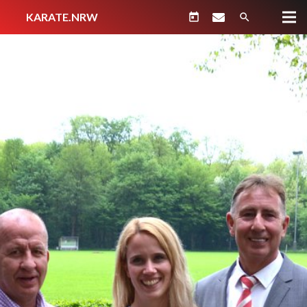
KARATE.NRW
today
search