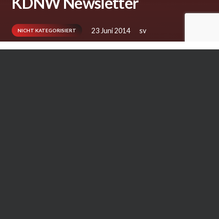
KDNW Newsletter
23 Juni 2014
sv
NICHT KATEGORISIERT
{loadmodule mod_acymailing,AcyMailing }
Ähnliche Artikel: