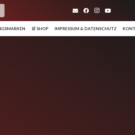
h
UNGSMARKEN
🛒 SHOP
IMPRESSUM & DATENSCHUTZ
KON